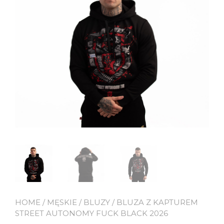
HOME
/
MĘSKIE
/
BLUZY
/ BLUZA Z KAPTUREM
STREET AUTONOMY FUCK BLACK 2026