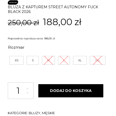
PROMOCJA!
BLUZA Z KAPTUREM STREET AUTONOMY FUCK
BLACK 2026
Pierwotna
Aktual
188,00
zł
250,00
zł
cena
cena
Poprzednia najniższa cena:
188,00
zł
.
wynosiła:
wynosi:
Rozmiar
250,00 zł.
188,00 z
XS
S
M
L
XL
XXL
ilość BLUZA Z KAPTUREM STREET AUTONOMY FUCK BLACK 2026
DODAJ DO KOSZYKA
KATEGORIE:
BLUZY
,
MĘSKIE