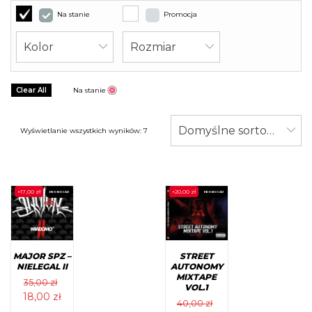
Na stanie
Promocja
Kolor
Rozmiar
Clear All
Na stanie
Domyślne sortowanie
Wyświetlanie wszystkich wyników: 7
-
17,00
zł
-
20,00
zł
PROMOCJA!
PROMOCJA!
MAJOR SPZ –
STREET
NIELEGAL II
AUTONOMY
MIXTAPE
35,00
zł
VOL.1
Pierwotna
Aktualna
18,00
zł
40,00
zł
cena
cena