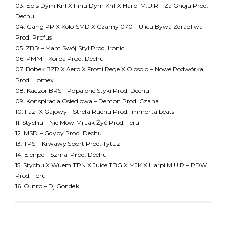
03. Epis Dym Knf X Finu Dym Knf X Harpi M.U.R – Za Gnoja Prod.
Dechu
04. Gang PP X Kolo SMD X Czarny 070 – Ulica Bywa Zdradliwa
Prod. Profus
05. ZBR – Mam Swój Styl Prod. Ironic
06. PMM – Korba Prod. Dechu
07. Bobek BZR X Aero X Frosti Rege X Olosolo – Nowe Podwórka
Prod. Homex
08. Kaczor BRS – Popalone Styki Prod. Dechu
09. Konspiracja Osiedlowa – Demon Prod. Czaha
10. Fazi X Gajowy – Strefa Ruchu Prod. Immortalbeats
11. Stychu – Nie Mów Mi Jak Żyć Prod. Feru
12. MSD – Gdyby Prod. Dechu
13. TPS – Krwawy Sport Prod. Tytuz
14. Elenpe – Szmal Prod. Dechu
15. Stychu X Wuem TPN X Juice TBG X MJK X Harpi M.U.R – PDW
Prod. Feru
16. Outro – Dj Gondek