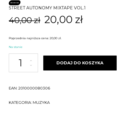
PROMOCJA!
STREET AUTONOMY MIXTAPE VOL.1
Pierwotna
Aktualna
20,00
zł
40,00
zł
cena
cena
Poprzednia najniższa cena:
20,00
zł
.
wynosiła:
wynosi:
Na stanie
ilość STREET AUTONOMY MIXTAPE VOL.1
40,00 zł.
20,00 zł.
DODAJ DO KOSZYKA
EAN:
2010000080306
KATEGORIA:
MUZYKA