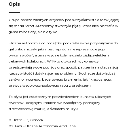
Opis
Grupa bardzo zdolnych artystów pod skrzydłami stale rozwijającej
się marki Street Autonomy stworzyła płytę, która idealnie trafia w
gusta młodzieży, ale nie tylko.
Uliczna autonomia od początku podkreśla swoje przywiązanie do
gatunku muzyki jakim jest rap, dumnie reprezentuje jego
„wyznawców”, a teraz wydaje kolejne dzieło będące efektem
ciekawych kolaboracji. W 14-tu utworach wykonawcy
przedstawiają swoje poglądy oraz sposób patrzenia na otaczającą
rzeczywistość i dotykające nas problemy. Słuchacze doświadczą
zarówno mocnego, bagerowego brzmienia, jak i klasycznego,
prawdziwego oldschoolowego rapu z przekazem.
Ta płyta jest ostatecznym potwierdzeniem kunsztu ulicznych
twórców i kolejnym krokiem we współpracy pomiędzy
streetwearową marką, a światem muzyki.
01. Intro – Dj Gondek
02. Fazi – Uliczna Autonomia Prod. Dna