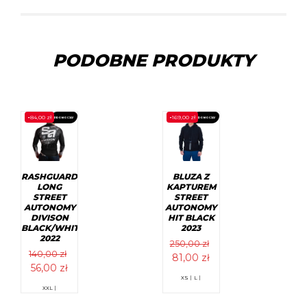
PODOBNE PRODUKTY
-
84,00
zł
-
169,00
zł
PROMOCJA!
PROMOCJA!
RASHGUARD
BLUZA Z
LONG
KAPTUREM
STREET
STREET
AUTONOMY
AUTONOMY
DIVISON
HIT BLACK
BLACK/WHITE
2023
2022
250,00
zł
140,00
zł
Pierwotna
Aktualna
81,00
zł
Pierwotna
Aktualna
56,00
zł
cena
cena
Ten
XS |
L |
cena
cena
wynosiła:
wynosi:
Ten
produkt
XXL |
wynosiła:
wynosi:
produkt
ma
250,00 zł.
81,00 zł.