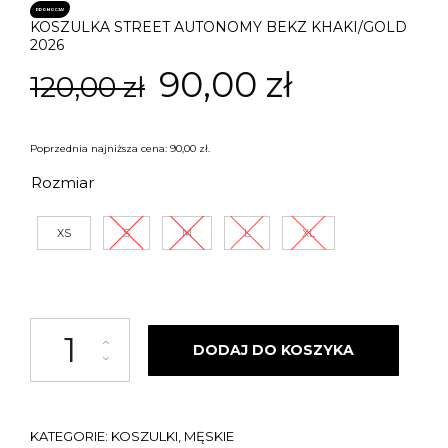
PROMOCJA!
KOSZULKA STREET AUTONOMY BEKZ KHAKI/GOLD
2026
Pierwotna
Aktualna
90,00
zł
120,00
zł
cena
cena
Poprzednia najniższa cena:
90,00
zł
.
wynosiła:
wynosi:
Rozmiar
120,00 zł.
90,00 zł.
XS
S
M
L
XL
ilość KOSZULKA STREET AUTONOMY BEKZ KHAKI/GOLD 2026
DODAJ DO KOSZYKA
KATEGORIE:
KOSZULKI
,
MĘSKIE