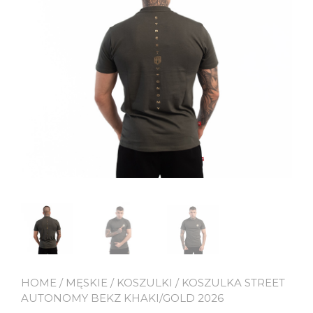
HOME
/
MĘSKIE
/
KOSZULKI
/ KOSZULKA STREET
AUTONOMY BEKZ KHAKI/GOLD 2026