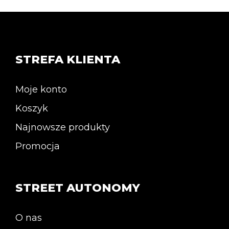
wiele
wiele
wariantów.
wariantów.
Opcje
Opcje
można
można
wybrać
wybrać
na
na
stronie
stronie
STREFA KLIENTA
produktu
produktu
Moje konto
Koszyk
Najnowsze produkty
Promocja
STREET AUTONOMY
O nas