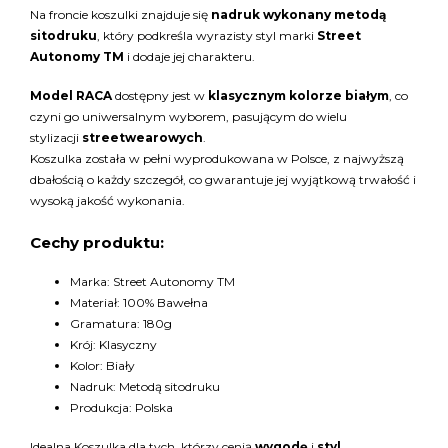
Na froncie koszulki znajduje się
nadruk wykonany metodą
sitodruku
, który podkreśla wyrazisty styl marki
Street
Autonomy TM
i dodaje jej charakteru.
Model RACA
dostępny jest w
klasycznym kolorze białym
, co
czyni go uniwersalnym wyborem, pasującym do wielu
stylizacji
streetwearowych
.
Koszulka została w pełni wyprodukowana w Polsce, z najwyższą
dbałością o każdy szczegół, co gwarantuje jej wyjątkową trwałość i
wysoką jakość wykonania.
Cechy produktu:
Marka: Street Autonomy TM
Materiał: 100% Bawełna
Gramatura: 180g
Krój: Klasyczny
Kolor: Biały
Nadruk: Metodą sitodruku
Produkcja: Polska
Idealna Koszulka dla tych, którzy cenią
wygodę
i
styl