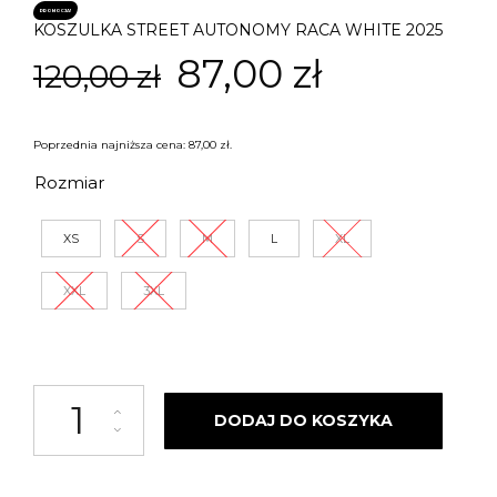
PROMOCJA!
KOSZULKA STREET AUTONOMY RACA WHITE 2025
Pierwotna
Aktualna
87,00
zł
120,00
zł
cena
cena
Poprzednia najniższa cena:
87,00
zł
.
wynosiła:
wynosi:
Rozmiar
120,00 zł.
87,00 zł.
XS
S
M
L
XL
XXL
3XL
ilość KOSZULKA STREET AUTONOMY RACA WHITE 2025
DODAJ DO KOSZYKA