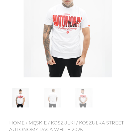
HOME
/
MĘSKIE
/
KOSZULKI
/ KOSZULKA STREET
AUTONOMY RACA WHITE 2025