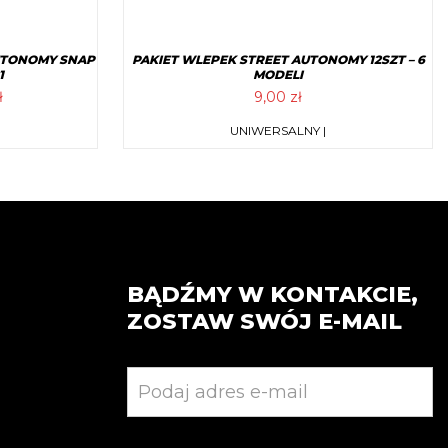
UTONOMY SNAP
PAKIET WLEPEK STREET AUTONOMY 12SZT – 6
1
MODELI
tna
Aktualna
ł
9,00
zł
cena
Ten
UNIWERSALNY |
a:
wynosi:
produkt
zł.
36,00 zł.
ma
wiele
wariantów.
Opcje
można
BĄDŹMY W KONTAKCIE,
wybrać
ZOSTAW SWÓJ E-MAIL
na
stronie
produktu