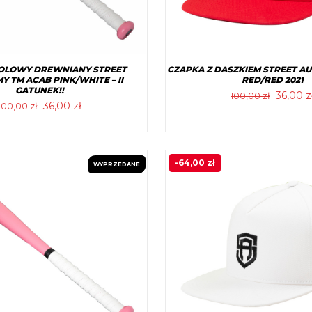
BOLOWY DREWNIANY STREET
CZAPKA Z DASZKIEM STREET A
 TM ACAB PINK/WHITE – II
RED/RED 2021
GATUNEK!!
Pierwo
36,00
z
100,00
zł
Pierwotna
Aktualna
36,00
zł
100,00
zł
cena
cena
cena
wynosił
Ten
wynosiła:
wynosi:
Ten
100,00 
produ
100,00 zł.
36,00 zł.
produkt
ma
-
64,00
zł
WYPRZEDANE
PROMOCJA!
ma
wiele
wiele
warian
wariantów.
Opcje
Opcje
można
można
wybra
wybrać
na
na
stronie
stronie
produ
produktu