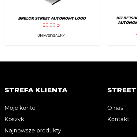
KIJ BEJS
BRELOK STREET AUTONOMY LOGO
AUTONOMY
20,00
zł
Ten
UNIWERSALNY |
produkt
ma
wiele
wariantów.
Opcje
można
wybrać
STREFA KLIENTA
STREE
na
stronie
Moje konto
O nas
produktu
Koszyk
Kontakt
Najnowsze produkty