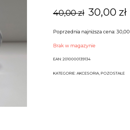
Pierwot
30,00
zł
40,00
zł
cena
Poprzednia najniższa cena:
30,0
wynosiła
Brak w magazynie
40,00 zł.
EAN:
2010000139134
KATEGORIE:
AKCESORIA
,
POZOSTAŁE