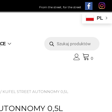
From the street, for the street
PL
Wyszukiwarka
produktów
ĘCE
0
/ KUFEL STREET AUTONNOMY 0,5L
AUTONNOMY 0,5L