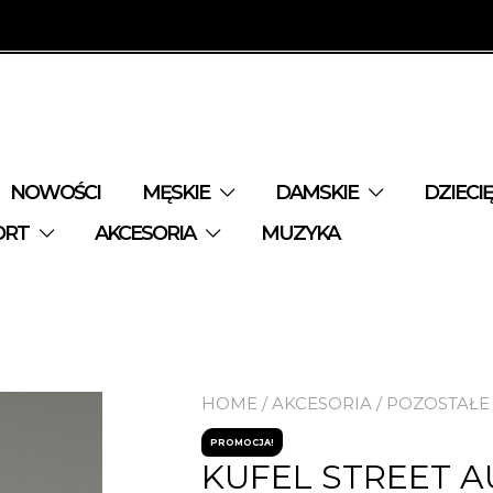
NOWOŚCI
MĘSKIE
DAMSKIE
DZIECI
ORT
AKCESORIA
MUZYKA
HOME
/
AKCESORIA
/
POZOSTAŁE
PROMOCJA!
KUFEL STREET 