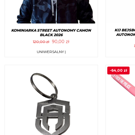
KIJ BEJS
KOMINIARKA STREET AUTONOMY CAMON
AUTONOMY
BLACK 2026
Pierwotna
Aktualna
90,00
zł
120,00
zł
cena
cena
Ten
UNIWERSALNY |
wynosiła:
wynosi:
produkt
120,00 zł.
90,00 zł.
ma
-
64,00
zł
wiele
wariantów.
Opcje
można
wybrać
na
stronie
produktu