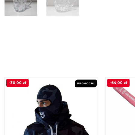
-
30,00
zł
-
64,00
zł
PROMOCJA!