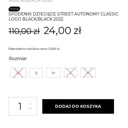
BLACK/BLACK 2022
PROMOCJA!
SPODENKI DZIECIĘCE STREET AUTONOMY CLASSIC
LOGO BLACK/BLACK 2022
Pierwotna
Aktualna
24,00
zł
110,00
zł
cena
cena
Poprzednia najniższa cena:
24,00
zł
.
wynosiła:
wynosi:
Rozmiar
110,00 zł.
24,00 zł.
XS
S
M
L
XL
ilość Spodenki dziecięce Street Autonomy Classic Logo black/black 2022
DODAJ DO KOSZYKA