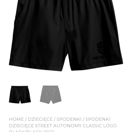
HOME
/
DZIECIĘCE
/
SPODENKI
/ SPODENKI
DZIECIĘCE STREET AUTONOMY CLASSIC LOGO