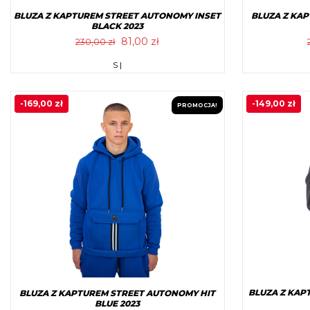
BLUZA Z KAPTUREM STREET AUTONOMY INSET
BLUZA Z KA
BLACK 2023
Pierwotna
Aktualna
81,00
zł
230,00
zł
cena
cena
Ten
S |
wynosiła:
wynosi:
produkt
230,00 zł.
81,00 zł.
ma
-
169,00
zł
-
149,00
zł
PROMOCJA!
wiele
wariantów.
Opcje
można
wybrać
na
stronie
produktu
BLUZA Z KA
BLUZA Z KAPTUREM STREET AUTONOMY HIT
BLUE 2023