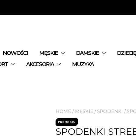
NOWOŚCI
MĘSKIE
DAMSKIE
DZIECI
ORT
AKCESORIA
MUZYKA
HOME
/
MĘSKIE
/
SPODENKI
/ SP
PROMOCJA!
SPODENKI STRE