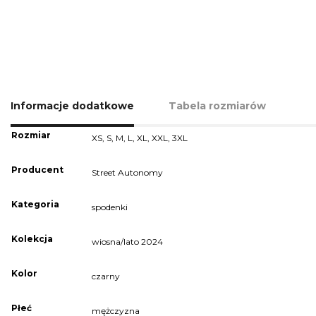
Informacje dodatkowe
Tabela rozmiarów
Rozmiar
XS
,
S
,
M
,
L
,
XL
,
XXL
,
3XL
Producent
Street Autonomy
Kategoria
spodenki
Kolekcja
wiosna/lato 2024
Kolor
czarny
Płeć
mężczyzna