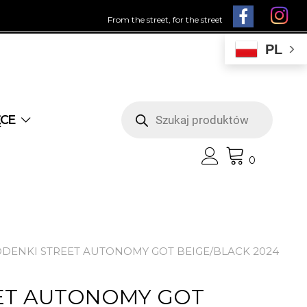
From the street, for the street
PL
Wyszukiwarka
produktów
ĘCE
0
ODENKI STREET AUTONOMY GOT BEIGE/BLACK 2024
ET AUTONOMY GOT