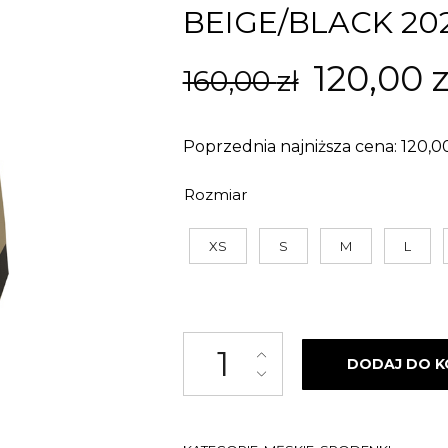
BEIGE/BLACK 20
Pierwo
120,00
z
160,00
zł
cena
Poprzednia najniższa cena:
120,0
wynosił
Rozmiar
160,00 z
XS
S
M
L
ilość SPODENKI STREET AUTO
DODAJ DO K