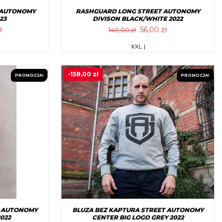
 AUTONOMY
RASHGUARD LONG STREET AUTONOMY
23
DIVISON BLACK/WHITE 2022
tna
Aktualna
Pierwotna
Aktualna
ł
56,00
zł
140,00
zł
cena
cena
cena
Ten
XXL |
a:
wynosi:
wynosiła:
wynosi:
produkt
zł.
81,00 zł.
140,00 zł.
56,00 zł.
ma
-
158,00
zł
PROMOCJA!
PROMOCJA!
wiele
w.
wariantów.
Opcje
można
wybrać
na
stronie
tu
produktu
T AUTONOMY
BLUZA BEZ KAPTURA STREET AUTONOMY
022
CENTER BIG LOGO GREY 2022