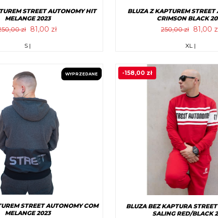
PTUREM STREET AUTONOMY HIT
BLUZA Z KAPTUREM STREET
MELANGE 2023
CRIMSON BLACK 20
Pierwotna
Aktualna
Pierwo
81,00
zł
81,00
z
250,00
zł
250,00
zł
cena
cena
cena
Ten
Ten
S |
XL |
wynosiła:
wynosi:
wynosił
produkt
produkt
250,00 zł.
81,00 zł.
250,00 
ma
ma
-
158,00
zł
WYPRZEDANE
PROMOCJA!
wiele
wiele
wariantów.
wariantó
Opcje
Opcje
można
można
wybrać
wybrać
na
na
stronie
stronie
produktu
produk
PTUREM STREET AUTONOMY COM
BLUZA BEZ KAPTURA STREE
MELANGE 2023
SALING RED/BLACK 2