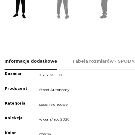
Informacje dodatkowe
Tabela rozmiarów - SPOD
Rozmiar
XS
,
S
,
M
,
L
,
XL
Producent
Street Autonomy
Kategoria
spodnie dresowe
Kolekcja
wiosna/lato 2026
Kolor
czarny