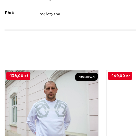
Płeć
mężczyzna
-
138,00
zł
-
149,00
zł
PROMOCJA!