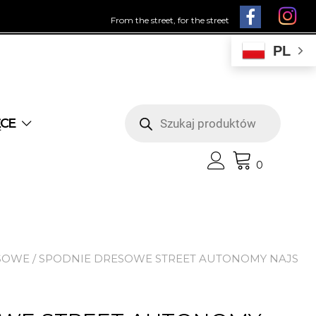
From the street, for the street
PL
Wyszukiwarka
produktów
ĘCE
0
SOWE
/ SPODNIE DRESOWE STREET AUTONOMY NAJS