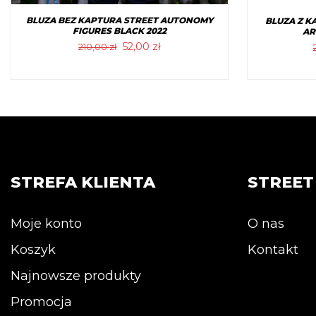
BLUZA BEZ KAPTURA STREET AUTONOMY
BLUZA Z 
FIGURES BLACK 2022
AR
Pierwotna
Aktualna
52,00
zł
210,00
zł
cena
cena
wynosiła:
wynosi:
Ten
210,00 zł.
52,00 zł.
produkt
ma
wiele
wariantów.
Opcje
STREFA KLIENTA
STREE
można
wybrać
na
Moje konto
O nas
stronie
Koszyk
Kontakt
produktu
Najnowsze produkty
Promocja