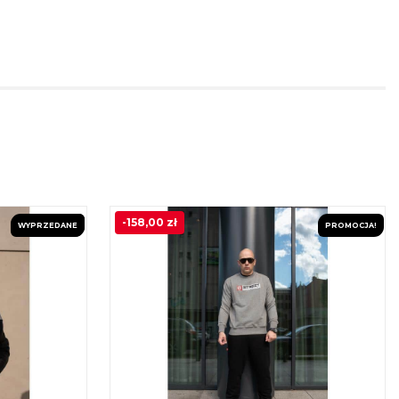
-
158,00
zł
WYPRZEDANE
PROMOCJA!
PROMOCJA!