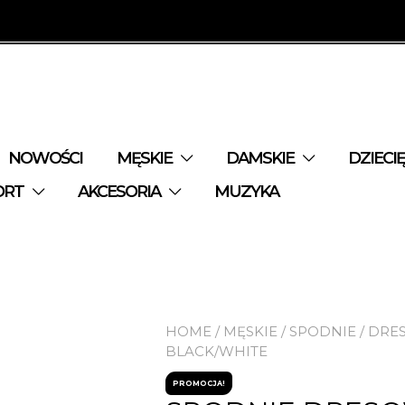
NOWOŚCI
MĘSKIE
DAMSKIE
DZIECI
ORT
AKCESORIA
MUZYKA
HOME
/
MĘSKIE
/
SPODNIE
/
DRE
BLACK/WHITE
PROMOCJA!