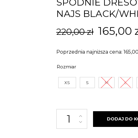
SPODNIE DRES
NAJS BLACK/WH
Pierwo
165,00
220,00
zł
cena
Poprzednia najniższa cena:
165,0
wynosił
Rozmiar
220,00 z
XS
S
M
L
ilość SPODNIE DRESOWE STRE
DODAJ DO K