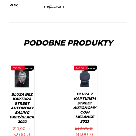
Płeć
mężczyzna
PODOBNE PRODUKTY
-
158,00
zł
-
149,00
zł
PROMOCJA!
WYPRZEDANE
PROMOCJA!
BLUZA Z
BLUZA BEZ
KAPTUREM
KAPTURA
STREET
STREET
AUTONOMY
AUTONOMY
COM
SALING
MELANGE
GREY/BLACK
2023
2022
230,00
zł
210,00
zł
Pierwotna
Aktualna
Pierwotna
Aktualna
81,00
zł
52,00
zł