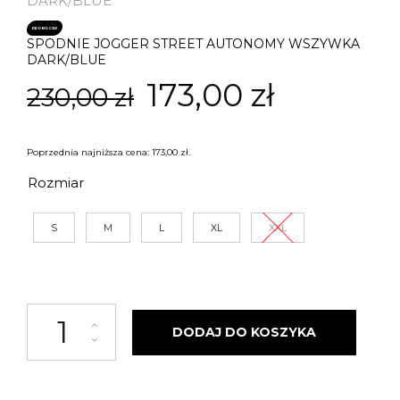
DARK/BLUE
PROMOCJA!
SPODNIE JOGGER STREET AUTONOMY WSZYWKA
DARK/BLUE
Pierwotna
Aktualn
173,00
zł
230,00
zł
cena
cena
Poprzednia najniższa cena:
173,00
zł
.
wynosiła:
wynosi:
Rozmiar
230,00 zł.
173,00 zł
S
M
L
XL
XXL
ilość SPODNIE JOGGER STREET AUTONOMY WSZYWKA DARK/BLUE
DODAJ DO KOSZYKA