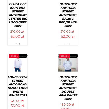
produktu
na
BLUZA BEZ
BLUZA BEZ
stronie
KAPTURA
KAPTURA
produktu
STREET
STREET
AUTONOMY
AUTONOMY
CENTER BIG
SALING
LOGO GREY
RED/BLACK
2022
2022
210,00
zł
210,00
zł
Pierwotna
Aktualna
Pierwotna
Aktualna
52,00
zł
52,00
zł
cena
cena
cena
cena
Ten
Ten
3XL |
3XL |
wynosiła:
wynosi:
wynosiła:
wynosi:
produkt
produkt
ma
ma
210,00 zł.
52,00 zł.
210,00 zł.
52,00 zł.
wiele
wiele
-
84,00
zł
-
138,00
zł
PROMOCJA!
PROMOCJA!
wariantów.
wariantów.
Opcje
Opcje
można
można
wybrać
wybrać
na
na
stronie
stronie
LONGSLEEVE
BLUZA BEZ
produktu
produktu
STREET
KAPTURA
AUTONOMY
STREET
SMALL LOGO
AUTONOMY
WRITE
DOUBLE
WHITE 2023
ARM WHITE
2022
140,00
zł
190,00
zł
Pierwotna
Aktualna
56,00
zł