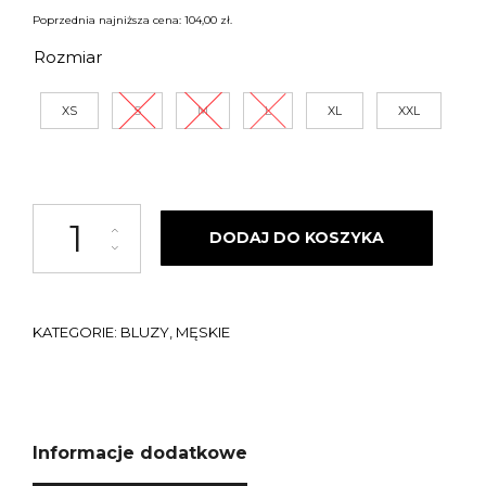
cena
cena
Poprzednia najniższa cena:
104,00
zł
.
wynosiła:
wynosi:
Rozmiar
220,00 zł.
104,00 z
XS
S
M
L
XL
XXL
ilość BLUZA BEZ KAPTURA STREET AUTONOMY COM BEIGE/BLACK 2024
DODAJ DO KOSZYKA
KATEGORIE:
BLUZY
,
MĘSKIE
Informacje dodatkowe