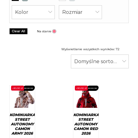
Kolor
Rozmiar
Clear All
Na stanie
Wyświetlanie wszystkich wyników: 72
Domyślne sortowanie
-
30,00
zł
-
30,00
zł
PROMOCJA!
PROMOCJA!
KOMINIARKA
KOMINIARKA
STREET
STREET
AUTONOMY
AUTONOMY
CAMON
CAMON RED
ARMY 2026
2026