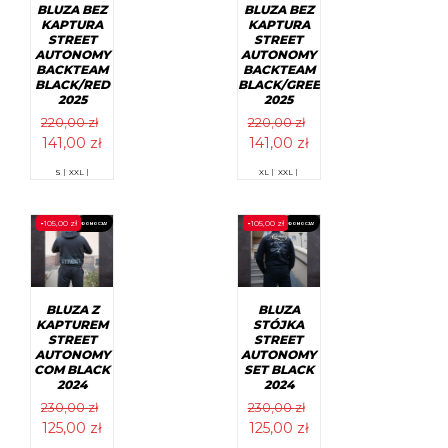
stronie
stronie
BLUZA BEZ
BLUZA BEZ
produktu
produktu
KAPTURA
KAPTURA
STREET
STREET
AUTONOMY
AUTONOMY
BACKTEAM
BACKTEAM
BLACK/RED
BLACK/GREEN
2025
2025
220,00
zł
220,00
zł
Pierwotna
Aktualna
Pierwotna
Aktualna
141,00
zł
141,00
zł
cena
cena
cena
cena
Ten
Ten
S |
XXL |
XL |
XXL |
wynosiła:
wynosi:
wynosiła:
wynosi:
produkt
produkt
ma
ma
220,00 zł.
141,00 zł.
220,00 zł.
141,00 zł.
wiele
wiele
-
105,00
zł
-
105,00
zł
PROMOCJA!
PROMOCJA!
wariantów.
wariantów.
Opcje
Opcje
można
można
wybrać
wybrać
na
na
stronie
stronie
BLUZA Z
BLUZA
produktu
produktu
KAPTUREM
STÓJKA
STREET
STREET
AUTONOMY
AUTONOMY
COM BLACK
SET BLACK
2024
2024
230,00
zł
230,00
zł
Pierwotna
Aktualna
Pierwotna
Aktualna
125,00
zł
125,00
zł
cena
cena
cena
cena