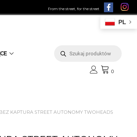
From the street, for the street
PL
Wyszukiwarka
produktów
ĘCE
0
 BEZ KAPTURA STREET AUTONOMY TWOHEADS