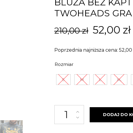
BLUZA BEZ KAP
TWOHEADS GRAF
Pierwo
52,00
zł
210,00
zł
cena
Poprzednia najniższa cena:
52,0
wynosił
Rozmiar
210,00 z
S
M
L
XL
ilość Bluza bez kaptura Street
DODAJ DO K