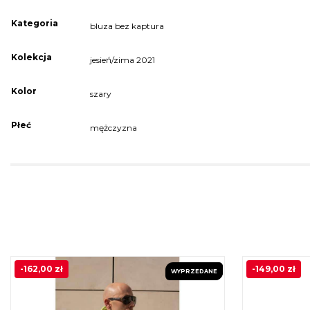
Kategoria
bluza bez kaptura
Kolekcja
jesień/zima 2021
Kolor
szary
Płeć
mężczyzna
-
162,00
zł
-
149,00
zł
WYPRZEDANE
PROMOCJA!