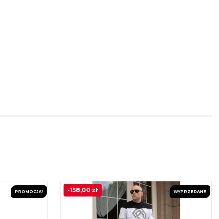
-
158,00
zł
PROMOCJA!
WYPRZEDANE
PROMOCJA!