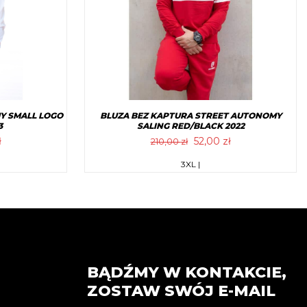
wybrać
na
stronie
tu
produktu
Y SMALL LOGO
BLUZA BEZ KAPTURA STREET AUTONOMY
3
SALING RED/BLACK 2022
tna
Aktualna
Pierwotna
Aktualna
ł
52,00
zł
210,00
zł
cena
cena
cena
Ten
3XL |
a:
wynosi:
wynosiła:
wynosi:
produkt
zł.
56,00 zł.
210,00 zł.
52,00 zł.
ma
wiele
w.
wariantów.
Opcje
można
BĄDŹMY W KONTAKCIE,
wybrać
ZOSTAW SWÓJ E-MAIL
na