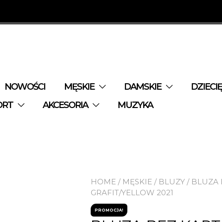
NOWOŚCI
MĘSKIE
DAMSKIE
DZIECI
ORT
AKCESORIA
MUZYKA
HOME
/
MĘSKIE
/
BLUZY
/ BLUZA
GRAFIT/YELLOW 2021
PROMOCJA!