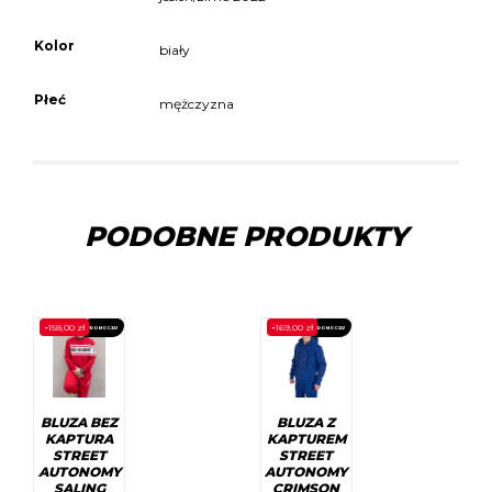
Kolor
biały
Płeć
mężczyzna
PODOBNE PRODUKTY
-
158,00
zł
-
169,00
zł
PROMOCJA!
PROMOCJA!
BLUZA BEZ
BLUZA Z
KAPTURA
KAPTUREM
STREET
STREET
AUTONOMY
AUTONOMY
SALING
CRIMSON