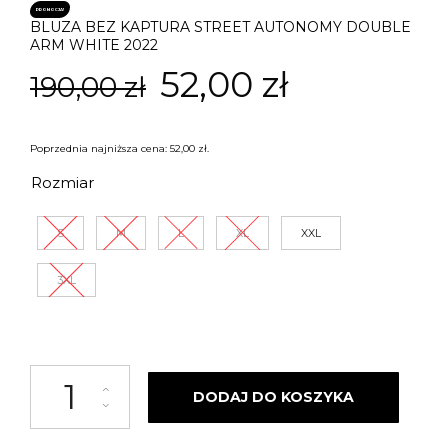
PROMOCJA!
BLUZA BEZ KAPTURA STREET AUTONOMY DOUBLE
ARM WHITE 2022
Pierwotna
Aktualna
52,00
zł
190,00
zł
cena
cena
Poprzednia najniższa cena:
52,00
zł
.
wynosiła:
wynosi:
Rozmiar
190,00 zł.
52,00 zł.
S
M
L
XL
XXL
3XL
ilość Bluza bez kaptura Street Autonomy Double ARM white 2022
DODAJ DO KOSZYKA