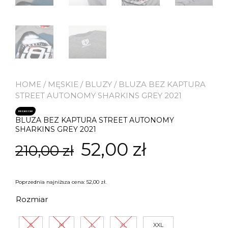
HOME
/
MĘSKIE
/
BLUZY
/ BLUZA BEZ KAPTURA
STREET AUTONOMY SHARKINS GREY 2021
PROMOCJA!
BLUZA BEZ KAPTURA STREET AUTONOMY
SHARKINS GREY 2021
Pierwotna
Aktualna
52,00
zł
210,00
zł
cena
cena
Poprzednia najniższa cena:
52,00
zł
.
wynosiła:
wynosi:
Rozmiar
S
M
L
XL
XXL