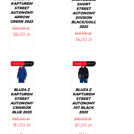
produktu
produktu
KAPTUREM
SHORT
STREET
STREET
AUTONOMY
AUTONOMY
ARROW
DIVISON
GREEN 2022
BLACK/GOLD
2022
220,00
zł
140,00
zł
Pierwotna
Aktualna
58,00
zł
Pierwotna
Aktualna
56,00
zł
cena
cena
cena
cena
wynosiła:
wynosi:
Ten
wynosiła:
wynosi:
produkt
220,00 zł.
58,00 zł.
Ten
ma
produkt
140,00 zł.
56,00 zł.
wiele
ma
-
169,00
zł
-
169,00
zł
PROMOCJA!
PROMOCJA!
wariantów.
wiele
Opcje
wariantów.
można
Opcje
wybrać
można
na
wybrać
stronie
na
BLUZA Z
BLUZA Z
produktu
stronie
KAPTUREM
KAPTUREM
produktu
STREET
STREET
AUTONOMY
AUTONOMY
CRIMSON
HIT BLACK
BLUE 2023
2023
250,00
zł
250,00
zł
Pierwotna
Aktualna
Pierwotna
Aktualna
81,00
zł
81,00
zł
cena
cena
cena
cena
Ten
Ten
S |
XS |
L |