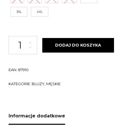
210,00 zł.
52,00 zł.
3XL
4XL
ilość Bluza bez kaptura Street Autonomy Sharkins grey 2021
DODAJ DO KOSZYKA
EAN:
87910
KATEGORIE:
BLUZY
,
MĘSKIE
Informacje dodatkowe