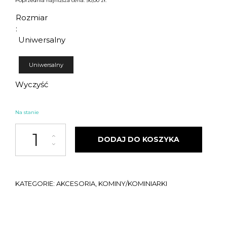
Poprzednia najniższa cena:
90,00
zł
.
wynosiła:
wynosi:
Rozmiar
:
Uniwersalny
120,00 zł.
90,00 zł.
Uniwersalny
Wyczyść
Na stanie
ilość KOMINIARKA STREET AUTONOMY CAMON RED 2026
DODAJ DO KOSZYKA
KATEGORIE:
AKCESORIA
,
KOMINY/KOMINIARKI