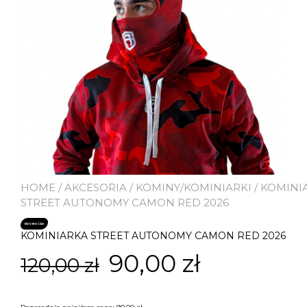
HOME
/
AKCESORIA
/
KOMINY/KOMINIARKI
/ KOMINI
STREET AUTONOMY CAMON RED 2026
PROMOCJA!
KOMINIARKA STREET AUTONOMY CAMON RED 2026
Pierwotna
Aktualna
90,00
zł
120,00
zł
cena
cena