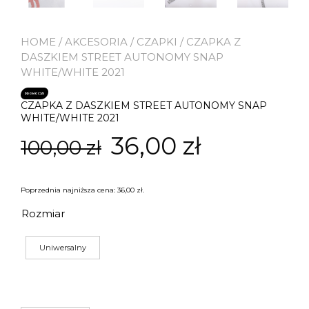
HOME
/
AKCESORIA
/
CZAPKI
/ CZAPKA Z
DASZKIEM STREET AUTONOMY SNAP
WHITE/WHITE 2021
PROMOCJA!
CZAPKA Z DASZKIEM STREET AUTONOMY SNAP
WHITE/WHITE 2021
Pierwotna
Aktualna
36,00
zł
100,00
zł
cena
cena
Poprzednia najniższa cena:
36,00
zł
.
wynosiła:
wynosi:
Rozmiar
100,00 zł.
36,00 zł.
Uniwersalny