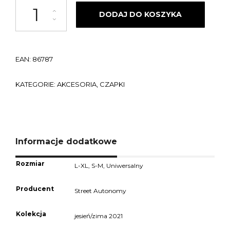
ilość Czapka z daszkiem STREET AUTONOMY Snap white/white 2021
DODAJ DO KOSZYKA
EAN:
86787
KATEGORIE:
AKCESORIA
,
CZAPKI
Informacje dodatkowe
Rozmiar
L-XL, S-M, Uniwersalny
Producent
Street Autonomy
Kolekcja
jesień/zima 2021