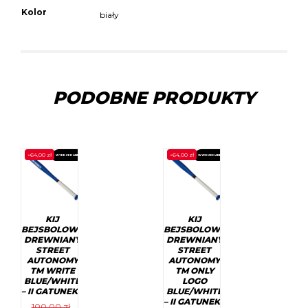
Kolor
biały
PODOBNE PRODUKTY
-
64,00
zł
-
64,00
zł
WYPRZEDANE
PROMOCJA!
WYPRZEDANE
PROMOCJA!
KIJ
KIJ
BEJSBOLOWY
BEJSBOLOWY
DREWNIANY
DREWNIANY
STREET
STREET
AUTONOMY
AUTONOMY
TM WRITE
TM ONLY
BLUE/WHITE
LOGO
– II GATUNEK!!
BLUE/WHITE
– II GATUNEK!!
100,00
zł