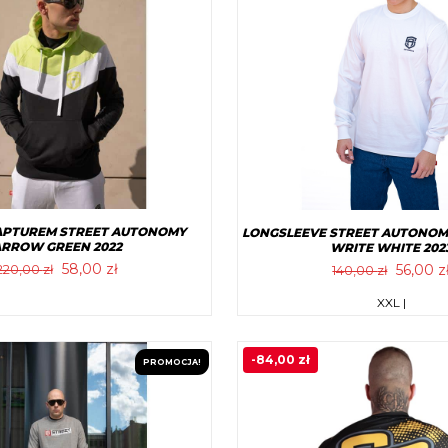
KAPTUREM STREET AUTONOMY
LONGSLEEVE STREET AUTONOM
RROW GREEN 2022
WRITE WHITE 202
Pierwotna
Aktualna
Pierwo
58,00
zł
56,00
z
220,00
zł
140,00
zł
cena
cena
cena
Ten
XXL |
wynosiła:
wynosi:
wynosił
Ten
produkt
220,00 zł.
58,00 zł.
140,00 
produkt
ma
-
84,00
zł
ma
PROMOCJA!
wiele
wiele
wariantó
wariantów.
Opcje
Opcje
można