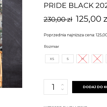
PRIDE BLACK 20
Pierwo
125,00
z
230,00
zł
cena
Poprzednia najniższa cena:
125,0
wynosił
Rozmiar
230,00 z
XS
S
M
L
ilość BLUZA Z KAPTUREM STR
DODAJ DO K