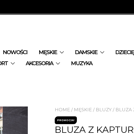
NOWOŚCI
MĘSKIE
DAMSKIE
DZIECI
ORT
AKCESORIA
MUZYKA
HOME
/
MĘSKIE
/
BLUZY
/ BLUZA
PROMOCJA!
BLUZA Z KAPTU