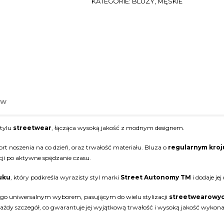
KATEGORIE:
BLUZY
,
MĘSKIE
ów
stylu
streetwear
, łącząca wysoką jakość z modnym designem.
t noszenia na co dzień, oraz trwałość materiału. Bluza o
regularnym kroj
cji po aktywne spędzanie czasu.
uku
, który podkreśla wyrazisty styl marki
Street Autonomy TM
i dodaje jej
i go uniwersalnym wyborem, pasującym do wielu stylizacji
streetwearowy
ażdy szczegół, co gwarantuje jej wyjątkową trwałość i wysoką jakość wykona