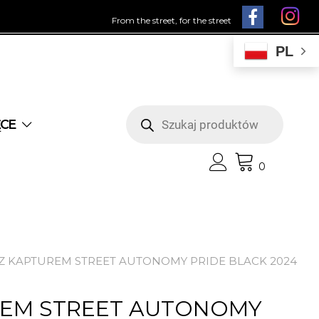
From the street, for the street
PL
Wyszukiwarka
produktów
ĘCE
0
 Z KAPTUREM STREET AUTONOMY PRIDE BLACK 2024
REM STREET AUTONOMY