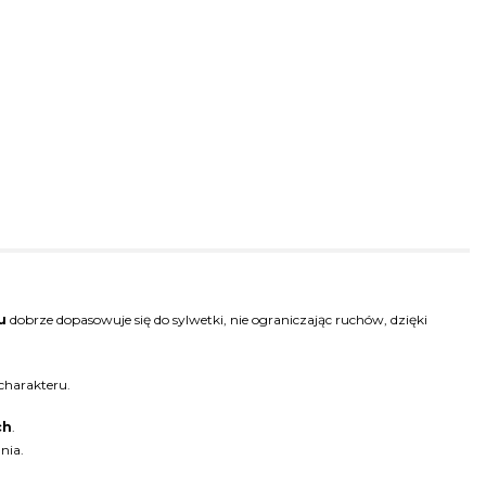
u
dobrze dopasowuje się do sylwetki, nie ograniczając ruchów, dzięki
 charakteru.
ch
.
nia.