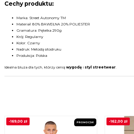
Cechy produktu:
Marka: Street Autonomy TM
Materiał: 80% BAWEŁNA 20% POLIESTER
Gramatura: Pętelka 290g
Krój: Regularny
Kolor: Czarny
Nadruk: Metodą sitodruku
Produkcja: Polska
Idealna bluza dla tych, którzy cenią
wygodę
i
styl streetwear
.
-
169,00
zł
-
162,00
zł
PROMOCJA!