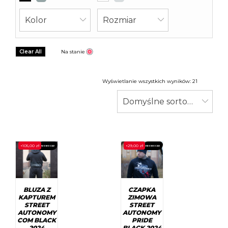
Kolor
Rozmiar
Clear All
Na stanie
Wyświetlanie wszystkich wyników: 21
Domyślne sortowanie
-
105,00
zł
-
29,00
zł
PROMOCJA!
PROMOCJA!
BLUZA Z
CZAPKA
KAPTUREM
ZIMOWA
STREET
STREET
AUTONOMY
AUTONOMY
COM BLACK
PRIDE
2024
BLACK 2024