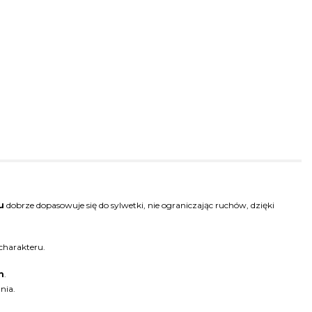
u
dobrze dopasowuje się do sylwetki, nie ograniczając ruchów, dzięki
 charakteru.
h
.
nia.