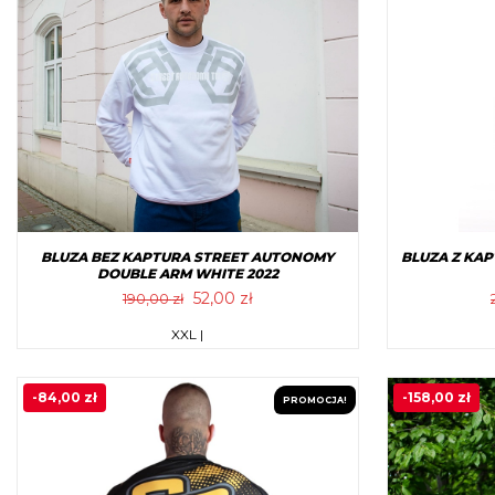
BLUZA BEZ KAPTURA STREET AUTONOMY
BLUZA Z KA
DOUBLE ARM WHITE 2022
Pierwotna
Aktualna
52,00
zł
190,00
zł
cena
cena
Ten
XXL |
wynosiła:
wynosi:
produkt
190,00 zł.
52,00 zł.
ma
-
84,00
zł
-
158,00
zł
PROMOCJA!
wiele
wariantów.
Opcje
można