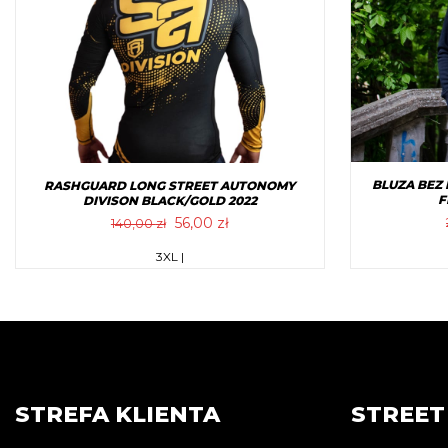
wybrać
na
stronie
produktu
BLUZA BEZ
RASHGUARD LONG STREET AUTONOMY
F
DIVISON BLACK/GOLD 2022
Pierwotna
Aktualna
56,00
zł
140,00
zł
cena
cena
Ten
3XL |
wynosiła:
wynosi:
produkt
140,00 zł.
56,00 zł.
ma
wiele
wariantów.
Opcje
można
STREFA KLIENTA
STREE
wybrać
na