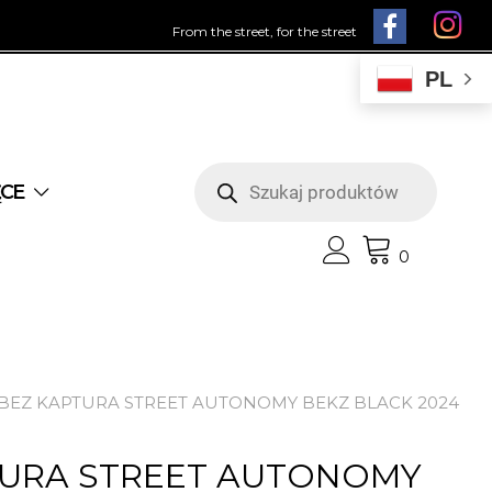
From the street, for the street
PL
Wyszukiwarka
produktów
ĘCE
0
 BEZ KAPTURA STREET AUTONOMY BEKZ BLACK 2024
TURA STREET AUTONOMY