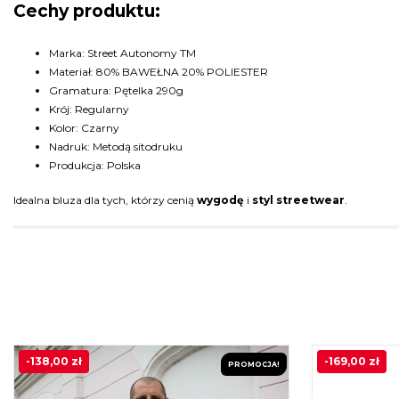
Cechy produktu:
Marka: Street Autonomy TM
Materiał: 80% BAWEŁNA 20% POLIESTER
Gramatura: Pętelka 290g
Krój: Regularny
Kolor: Czarny
Nadruk: Metodą sitodruku
Produkcja: Polska
Idealna bluza dla tych, którzy cenią
wygodę
i
styl streetwear
.
-
138,00
zł
-
169,00
zł
PROMOCJA!