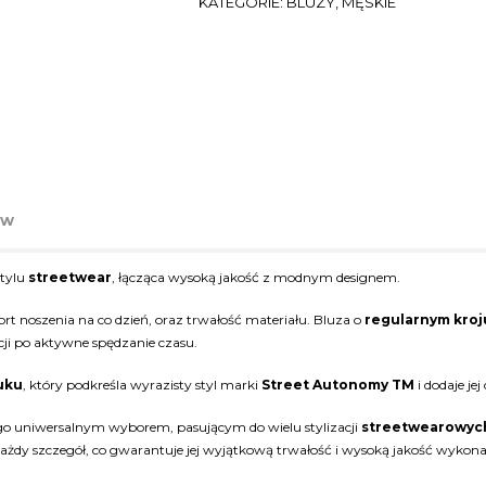
KATEGORIE:
BLUZY
,
MĘSKIE
ów
stylu
streetwear
, łącząca wysoką jakość z modnym designem.
t noszenia na co dzień, oraz trwałość materiału. Bluza o
regularnym kroj
cji po aktywne spędzanie czasu.
uku
, który podkreśla wyrazisty styl marki
Street Autonomy TM
i dodaje jej
 go uniwersalnym wyborem, pasującym do wielu stylizacji
streetwearowyc
ażdy szczegół, co gwarantuje jej wyjątkową trwałość i wysoką jakość wykona