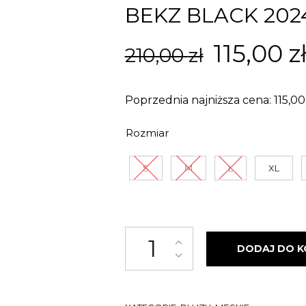
BEKZ BLACK 202
Pierwo
115,00
z
210,00
zł
cena
Poprzednia najniższa cena:
115,0
wynosił
Rozmiar
210,00 z
S
M
L
XL
ilość BLUZA BEZ KAPTURA ST
DODAJ DO K