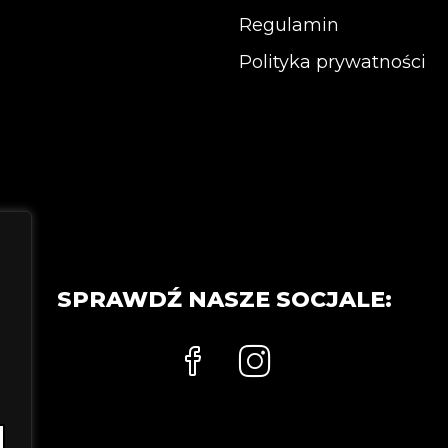
na
stronie
Regulamin
stronie
produkt
Polityka prywatności
produktu
SPRAWDŹ NASZE SOCJALE: