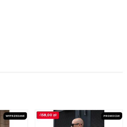
-
158,00
zł
WYPRZEDANE
PROMOCJA!
PROMOCJA!