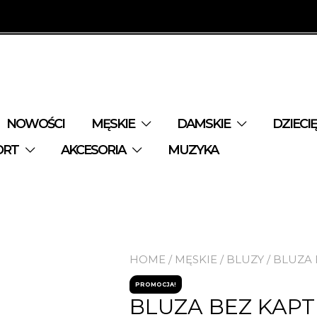
NOWOŚCI
MĘSKIE
DAMSKIE
DZIECI
ORT
AKCESORIA
MUZYKA
HOME
/
MĘSKIE
/
BLUZY
/ BLUZA
PROMOCJA!
BLUZA BEZ KAP