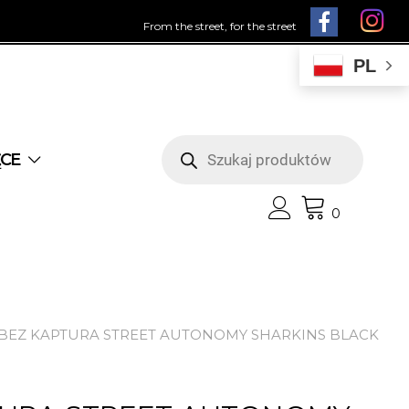
From the street, for the street
PL
Wyszukiwarka
produktów
ĘCE
0
 BEZ KAPTURA STREET AUTONOMY SHARKINS BLACK