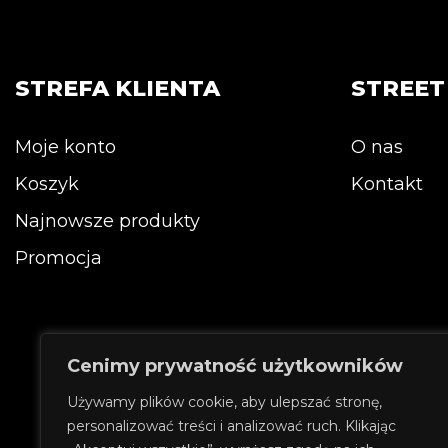
wiele
wariantów.
Opcje
można
STREFA KLIENTA
STREE
wybrać
na
stronie
Moje konto
O nas
produktu
Koszyk
Kontakt
Najnowsze produkty
Promocja
Cenimy prywatność użytkowników
Używamy plików cookie, aby ulepszać stronę,
personalizować treści i analizować ruch. Klikając