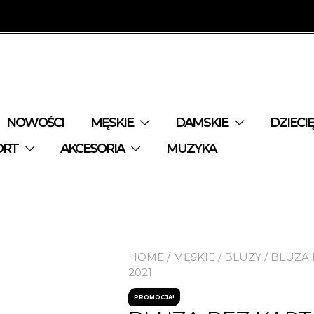
NOWOŚCI
MĘSKIE
DAMSKIE
DZIECI
ORT
AKCESORIA
MUZYKA
HOME
/
MĘSKIE
/
BLUZY
/ BLUZA
2021
PROMOCJA!