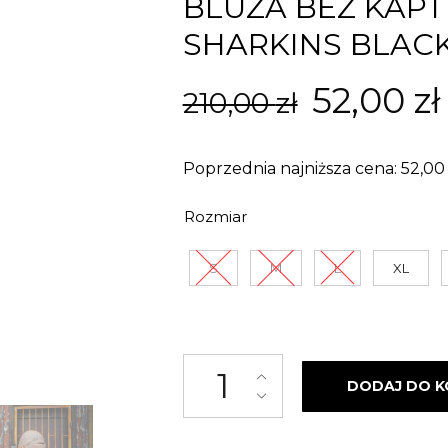
BLUZA BEZ KAP
SHARKINS BLACK
Pierwo
52,00
zł
210,00
zł
cena
Poprzednia najniższa cena:
52,0
wynosił
Rozmiar
210,00 z
S
M
L
XL
ilość Bluza bez kaptura Street 
DODAJ DO K