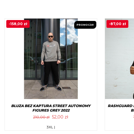
-
158,00
zł
-
87,00
zł
PROMOCJA!
RASHGUARD 
BLUZA BEZ KAPTURA STREET AUTONOMY
B
FIGURES GREY 2022
Pierwotna
Aktualna
52,00
zł
210,00
zł
cena
cena
Ten
3XL |
wynosiła:
wynosi:
produkt