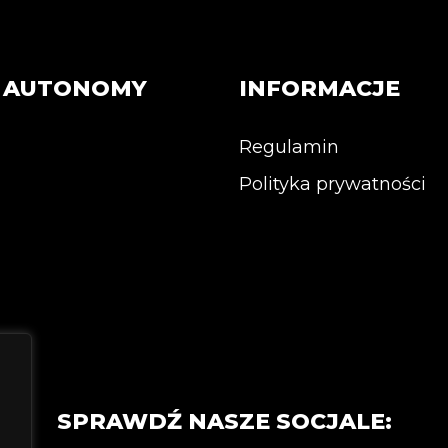
wiele
wiele
wariantów.
wariantów.
Opcje
Opcje
można
T AUTONOMY
INFORMACJE
można
wybrać
wybrać
na
na
stronie
Regulamin
stronie
produktu
Polityka prywatności
produktu
SPRAWDŹ NASZE SOCJALE: