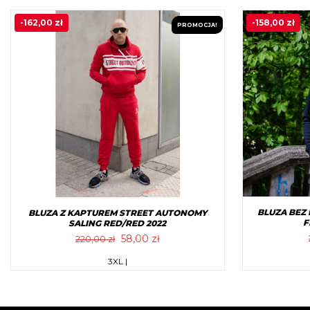
210,00 zł.
52,00 zł.
ma
-
162,00
zł
-
158,00
zł
PROMOCJA!
wiele
wariantów.
Opcje
można
wybrać
na
stronie
produktu
BLUZA BEZ
BLUZA Z KAPTUREM STREET AUTONOMY
F
SALING RED/RED 2022
Pierwotna
Aktualna
58,00
zł
220,00
zł
cena
cena
Ten
3XL |
wynosiła:
wynosi:
produkt
220,00 zł.
58,00 zł.
ma