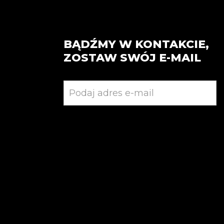
wiele
wariantów.
Opcje
BĄDŹMY W KONTAKCIE,
można
wybrać
ZOSTAW SWÓJ E-MAIL
na
stronie
produktu