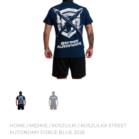
HOME
/
MĘSKIE
/
KOSZULKI
/ KOSZULKA STREET
AUTONOMY FORCE BLUE 2025