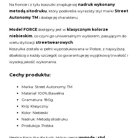
Na froncie i z tyłu koszulki znajduje się
nadruk wykonany
metodą sitodruku
, który podkreśla wyrazisty styl marki
Street
Autonomy TM
i dodaje jej charakteru.
Model FORCE
dostępny jest w
klasycznym kolorze
niebieskim
, co czyni go uniwersalnym wyborem, pasującym do
wielu stylizacji
streetwearowych
.
Koszulka została w pełni wyprodukowana w Polsce, z najwyższą
dbałością o każdy szczegół, co gwarantuje jej wyjątkową trwałość i
wysoką jakość wykonania.
Cechy produktu:
Marka: Street Autonomy TM
Materiał: 100% Bawełna
Gramatura: 180g
Krój: Klasyczny
Kolor: Niebieski
Nadruk: Metodą sitodruku
Produkcja: Polska
Idealna Koszulka dla tych, którzy cenią
wygodę
i
styl