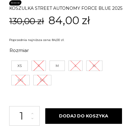
PROMOCJA!
KOSZULKA STREET AUTONOMY FORCE BLUE 2025
Pierwotna
Aktualn
84,00
zł
130,00
zł
cena
cena
Poprzednia najniższa cena:
84,00
zł
.
wynosiła:
wynosi:
Rozmiar
130,00 zł.
84,00 zł.
XS
S
M
L
XL
XXL
3XL
ilość KOSZULKA STREET AUTONOMY FORCE BLUE 2025
DODAJ DO KOSZYKA