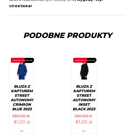
streetwear
.
PODOBNE PRODUKTY
-
169,00
zł
-
149,00
zł
PROMOCJA!
PROMOCJA!
BLUZA Z
BLUZA Z
KAPTUREM
KAPTUREM
STREET
STREET
AUTONOMY
AUTONOMY
CRIMSON
INSET
BLUE 2023
BLACK 2023
250,00
zł
230,00
zł
Pierwotna
Aktualna
Pierwotna
Aktualna
81,00
zł
81,00
zł
cena
cena
cena
cena
Ten
Ten
S |
S |
wynosiła:
wynosi:
wynosiła:
wynosi:
produkt
produkt