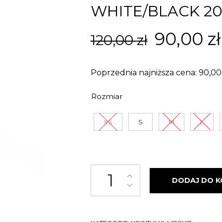
WHITE/BLACK 20
Pierwo
90,00
zł
120,00
zł
cena
Poprzednia najniższa cena:
90,0
wynosił
Rozmiar
120,00 z
XS
S
M
L
ilość KOSZULKA STREET AUTON
DODAJ DO K