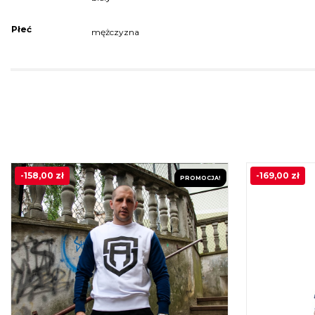
Płeć
mężczyzna
-
158,00
zł
-
169,00
zł
PROMOCJA!