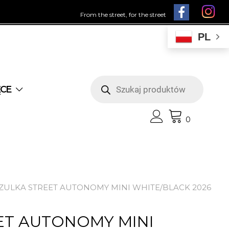
From the street, for the street
PL
Wyszukiwarka
produktów
ĘCE
0
ZULKA STREET AUTONOMY MINI WHITE/BLACK 2026
ET AUTONOMY MINI