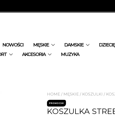
NOWOŚCI
MĘSKIE
DAMSKIE
DZIECI
ORT
AKCESORIA
MUZYKA
HOME
/
MĘSKIE
/
KOSZULKI
/ KOS
PROMOCJA!
KOSZULKA STRE