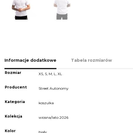
Informacje dodatkowe
Tabela rozmiarów
Rozmiar
XS
,
S
,
M
,
L
,
XL
Producent
Street Autonomy
Kategoria
koszulka
Kolekcja
wiosna/lato 2026
Kolor
biały