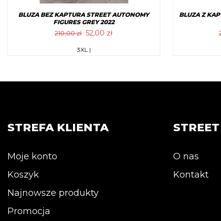
BLUZA BEZ KAPTURA STREET AUTONOMY
BLUZA Z KA
FIGURES GREY 2022
Pierwotna
Aktualna
52,00
zł
210,00
zł
cena
cena
Ten
3XL |
wynosiła:
wynosi:
produkt
210,00 zł.
52,00 zł.
ma
wiele
wariantów.
Opcje
można
STREFA KLIENTA
STREE
wybrać
na
stronie
Moje konto
O nas
produktu
Koszyk
Kontakt
Najnowsze produkty
Promocja