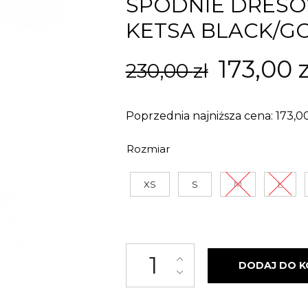
SPODNIE DRES
KETSA BLACK/G
Pierwo
173,00
z
230,00
zł
cena
Poprzednia najniższa cena:
173,0
wynosił
Rozmiar
230,00 z
XS
S
M
L
ilość SPODNIE DRESOWE STR
DODAJ DO K