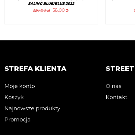
SALING BLUE/BLUE 2022
Pierwotna
Aktualna
58,00
zł
220,00
zł
cena
cena
wynosiła:
wynosi:
Ten
220,00 zł.
58,00 zł.
produkt
ma
wiele
wariantów.
Opcje
STREFA KLIENTA
STREE
można
wybrać
na
Moje konto
O nas
stronie
Koszyk
Kontakt
produktu
Najnowsze produkty
Promocja