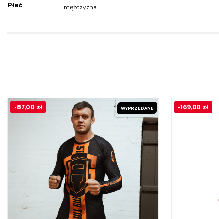
Płeć
mężczyzna
-
87,00
zł
-
169,00
zł
WYPRZEDANE
PROMOCJA!