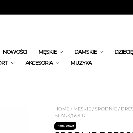
NOWOŚCI
MĘSKIE
DAMSKIE
DZIECI
ORT
AKCESORIA
MUZYKA
HOME
/
MĘSKIE
/
SPODNIE
/
DRE
BLACK/GOLD
PROMOCJA!