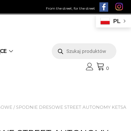
From the street, for the street
PL
Wyszukiwarka
produktów
ĘCE
0
SOWE
/ SPODNIE DRESOWE STREET AUTONOMY KETSA