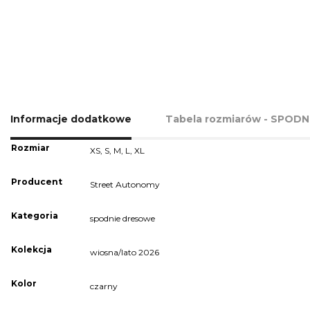
Informacje dodatkowe
Tabela rozmiarów - SPOD
Rozmiar
XS
,
S
,
M
,
L
,
XL
Producent
Street Autonomy
Kategoria
spodnie dresowe
Kolekcja
wiosna/lato 2026
Kolor
czarny