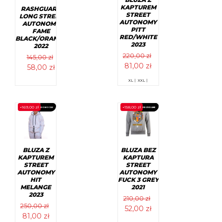
produktu
produktu
KAPTUREM
RASHGUARD
STREET
LONG STREET
AUTONOMY
AUTONOMY
PITT
FAME
RED/WHITE
BLACK/ORANGE
2023
2022
220,00
zł
145,00
zł
Pierwotna
Aktualna
81,00
zł
Pierwotna
Aktualna
58,00
zł
cena
cena
cena
cena
Ten
XL |
XXL |
wynosiła:
wynosi:
wynosiła:
wynosi:
produkt
Ten
ma
220,00 zł.
81,00 zł.
produkt
145,00 zł.
58,00 zł.
wiele
ma
-
169,00
zł
-
158,00
zł
wariantów.
PROMOCJA!
WYPRZEDANE
PROMOCJA!
wiele
Opcje
wariantów.
można
Opcje
wybrać
można
na
wybrać
stronie
na
BLUZA BEZ
BLUZA Z
produktu
stronie
KAPTURA
KAPTUREM
produktu
STREET
STREET
AUTONOMY
AUTONOMY
FUCK 3 GREY
HIT
2021
MELANGE
2023
210,00
zł
250,00
zł
Pierwotna
Aktualna
52,00
zł
Pierwotna
Aktualna
81,00
zł
cena
cena