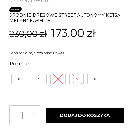
MELANGE/WHITE
PROMOCJA!
SPODNIE DRESOWE STREET AUTONOMY KETSA
MELANGE/WHITE
Pierwotna
Aktualn
173,00
zł
230,00
zł
cena
cena
Poprzednia najniższa cena:
173,00
zł
.
wynosiła:
wynosi:
Rozmiar
230,00 zł.
173,00 zł
XS
S
M
L
XL
ilość SPODNIE DRESOWE STREET AUTONOMY KETSA MELANGE/WHITE
DODAJ DO KOSZYKA