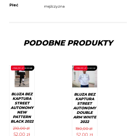
Płeć
mężczyzna
PODOBNE PRODUKTY
-
158,00
zł
-
138,00
zł
WYPRZEDANE
PROMOCJA!
PROMOCJA!
BLUZA BEZ
BLUZA BEZ
KAPTURA
KAPTURA
STREET
STREET
AUTONOMY
AUTONOMY
NEW
DOUBLE
PATTERN
ARM WHITE
BLACK 2022
2022
210,00
zł
190,00
zł
Pierwotna
Aktualna
Pierwotna
Aktualna
52,00
zł
52,00
zł